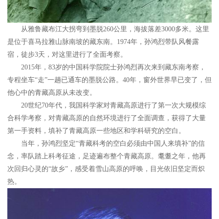
从雅鲁藏布江大拐弯到墨脱260公里，海拔落差3000多米。这里
是位于喜马拉雅山脉南坡的藏东南。1974年，孙鸿烈带队风餐露
宿，徒步3天，对这里进行了全面考察。
2015年，83岁的中国科学院院士孙鸿烈再次来到藏东南考察，
专程坐车“走”一趟已通车的墨脱公路。40年，窗外世界早已变了，但
他心中的青藏高原从未改变。
20世纪70年代，我国科学家对青藏高原进行了第一次大规模综
合科学考察，对青藏高原的自然环境进行了全面调查，获得了大量
第一手资料，填补了青藏高原一些地区和学科研究的空白。
当年，孙鸿烈坚定“青藏科考的空白必须由中国人来填补”的信
念，率队踏上科考征途，足迹遍布整个青藏高原。耄耋之年，他再
次回归心灵的“故乡”，感受着雪山高原的呼唤，目光依旧坚定而炽
热。