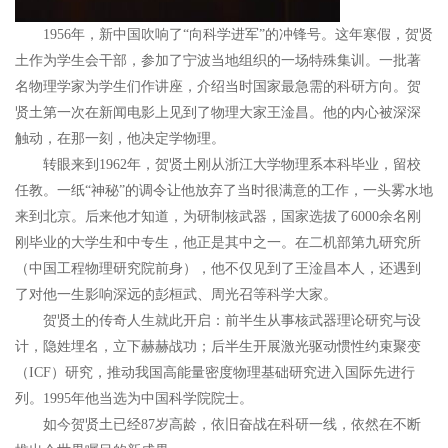
1956年，新中国吹响了“向科学进军”的冲锋号。这年寒假，贺贤
土作为学生会干部，参加了宁波当地组织的一场特殊集训。一批著
名物理学家为学生们作讲座，介绍当时国家最急需的科研方向。贺
贤土第一次在新闻电影上见到了物理大家王淦昌。他的内心被深深
触动，在那一刻，他决定学物理。
转眼来到1962年，贺贤土刚从浙江大学物理系本科毕业，留校
任教。一纸“神秘”的调令让他放弃了当时很满意的工作，一头雾水地
来到北京。后来他才知道，为研制核武器，国家选拔了6000余名刚
刚毕业的大学生和中专生，他正是其中之一。在二机部第九研究所
（中国工程物理研究院前身），他不仅见到了王淦昌本人，还遇到
了对他一生影响深远的彭桓武、周光召等科学大家。
贺贤土的传奇人生就此开启：前半生从事核武器理论研究与设
计，隐姓埋名，立下赫赫战功；后半生开展激光驱动惯性约束聚变
（ICF）研究，推动我国高能量密度物理基础研究进入国际先进行
列。1995年他当选为中国科学院院士。
如今贺贤土已经87岁高龄，依旧奋战在科研一线，依然在不断