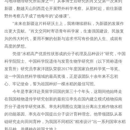
与地球物理研究所前身之一）从事博士后研究的肖文交第一次来到
新疆，翻越天山到西昆仑开展野外科学考察。从那时起，前往新疆
野外考察几乎成了他每年的“必修课”。
“未来在新疆这片科研沃土上，我将继续耕耘，为新疆的发展作
出更大贡献。”肖文交同时寄语青年科学家，生逢强国建设、民族复
兴的伟大时代，要用不懈的创新与追求书写有价值的人生、成就有
高度的梦想。
凭借“水稻高产优质性状形成的分子机理及品种设计”研究，中国
科学院院士、中国科学院遗传与发育生物学研究所（以下简称遗传
发育所）研究员李家洋团队荣获2017年度国家自然科学奖一等奖。
这一中国自然科学领域的最高奖项，正是该团队十余年来不忘初
心、牢记使命，誓为祖国种好一棵水稻的最佳写照。
今年是李家洋赴美留学回国的第三十个年头，这期间他始终走
在我国植物遗传学研究创新的最前沿率先在国内建立模式植物拟南
芥分子遗传学研究体系、率先利用图位克隆法分离出主粮作物水稻
的功能基因、率先在中国提出分子设计育种理念。他带领团队从基
础研究走向田间育种，为我国不同稻区“精准设计”出一系列国审水稻
新品种，并播种在祖国大地上。