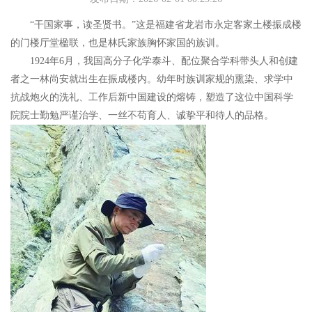
“干国家事，读圣贤书。”这是福建省龙岩市永定客家土楼振成楼
的门楼厅堂楹联，也是林氏家族胸怀家国的族训。
1924年6月，我国高分子化学泰斗、配位聚合学科带头人和创建
者之一林尚安就出生在振成楼内。幼年时族训家规的熏染、求学中
抗战炮火的洗礼、工作后新中国建设的熔铸，塑造了这位中国科学
院院士勤勉严谨治学、一丝不苟育人、诚挚平和待人的品格。