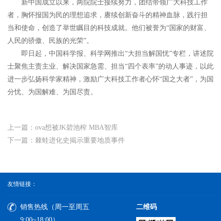
新中国成立以来，两院院士接续努力，团结带领广大科技工作
者，胸怀报国为民的理想追求，赓续创新奋斗的精神血脉，践行担
当和使命，创造了举世瞩目的科技成就。他们被誉为“国家的财富、
人民的骄傲、民族的光荣”。
即日起，中国科学报、科学网推出“大担当解国忧”专栏，讲述院
士聚焦主责主业、解决国家急需、担当“四个表率”的动人事迹，以此
进一步弘扬科学家精神，激励广大科技工作者心怀“国之大者”，为国
分忧、为国解难、为国尽责。
上一篇：ova想被JK碧池榨 MBA智库
下一篇：棘蛙进化史揭示重要地质事件
友情链接：
销售热线（周一至周五
二维码
9:00~18:00）