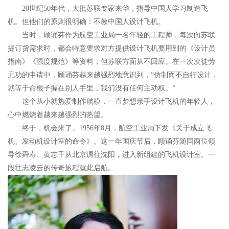
20世纪50年代，大批苏联专家来华，指导中国人学习制造飞
机。但他们的原则很明确：不教中国人设计飞机。
当时，顾诵芬作为航空工业局一名年轻的工程师，每次向苏联
提订货需求时，都会特意要求对方提供设计飞机要用到的《设计员
指南》《强度规范》等资料，但苏联方面从不回应。在一次次徒劳
无功的申请中，顾诵芬越来越强烈地意识到，“仿制而不自行设计，
就等于命根子握在别人手里，我们没有任何主动权。”
这个从小就热爱制作航模，一直梦想亲手设计飞机的年轻人，
心中燃烧着越来越强烈的热望。
终于，机会来了。1956年8月，航空工业局下发《关于成立飞
机、发动机设计室的命令》。这一年国庆节后，顾诵芬随同两位领
导徐舜寿、黄志千从北京调往沈阳，进入新组建的飞机设计室。一
段壮志凌云的传奇旅程就此启航。