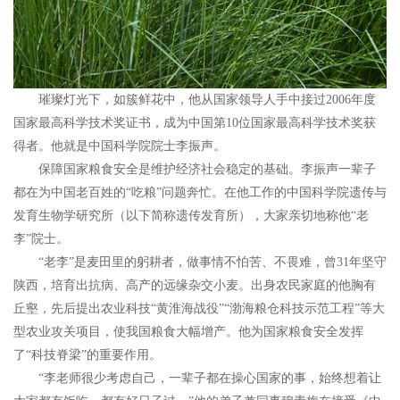
璀璨灯光下，如簇鲜花中，他从国家领导人手中接过2006年度
国家最高科学技术奖证书，成为中国第10位国家最高科学技术奖获
得者。他就是中国科学院院士李振声。
保障国家粮食安全是维护经济社会稳定的基础。李振声一辈子
都在为中国老百姓的“吃粮”问题奔忙。在他工作的中国科学院遗传与
发育生物学研究所（以下简称遗传发育所），大家亲切地称他“老
李”院士。
“老李”是麦田里的躬耕者，做事情不怕苦、不畏难，曾31年坚守
陕西，培育出抗病、高产的远缘杂交小麦。出身农民家庭的他胸有
丘壑，先后提出农业科技“黄淮海战役”“渤海粮仓科技示范工程”等大
型农业攻关项目，使我国粮食大幅增产。他为国家粮食安全发挥
了“科技脊梁”的重要作用。
“李老师很少考虑自己，一辈子都在操心国家的事，始终想着让