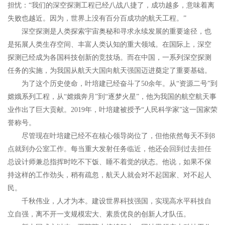
担忧：“我们的深空探测工程已经八战八捷了，成功越多，意味着离
失败也越近。因为，世界上没有百分百成功的航天工程。”
深空探测是人类探索宇宙奥秘和寻求永续发展的重要途径，也
是拓展人类生存空间、丰富人类认知的重大领域。在国际上，深空
探测已经成为各国科技创新的竞技场。而在中国，一系列深空探测
任务的实施，为我国从航天大国向航天强国迈进奠定了重要基础。
为了这个历史使命，叶培建已经奋斗了50余年。从“资源二号”到
嫦娥系列工程，从“嫦娥奔月”到“逐梦火星”，他为我国的航空航天事
业作出了巨大贡献。2019年，叶培建被授予“人民科学家”这一国家荣
誉称号。
尽管现在叶培建已经不在核心领导岗位了，但他依然每天不到8
点就到办公室工作。每当重大发射任务临近，他还会回到过去担任
总设计师兼总指挥时吃不下饭、睡不着觉的状态。他说，如果不保
持这样的工作劲头，稍有疏忽，航天人就会对不起国家、对不起人
民。
千秋伟业，人才为本。建设世界科技强国，实现高水平科技自
立自强，离不开一支规模宏大、素质优良的创新人才队伍。