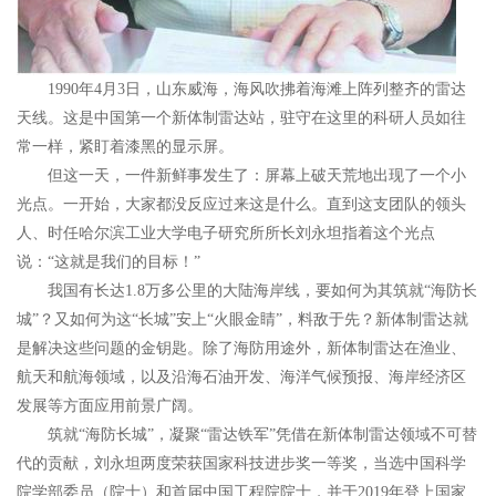
1990年4月3日，山东威海，海风吹拂着海滩上阵列整齐的雷达
天线。这是中国第一个新体制雷达站，驻守在这里的科研人员如往
常一样，紧盯着漆黑的显示屏。
但这一天，一件新鲜事发生了：屏幕上破天荒地出现了一个小
光点。一开始，大家都没反应过来这是什么。直到这支团队的领头
人、时任哈尔滨工业大学电子研究所所长刘永坦指着这个光点
说：“这就是我们的目标！”
我国有长达1.8万多公里的大陆海岸线，要如何为其筑就“海防长
城”？又如何为这“长城”安上“火眼金睛”，料敌于先？新体制雷达就
是解决这些问题的金钥匙。除了海防用途外，新体制雷达在渔业、
航天和航海领域，以及沿海石油开发、海洋气候预报、海岸经济区
发展等方面应用前景广阔。
筑就“海防长城”，凝聚“雷达铁军”凭借在新体制雷达领域不可替
代的贡献，刘永坦两度荣获国家科技进步奖一等奖，当选中国科学
院学部委员（院士）和首届中国工程院院士，并于2019年登上国家