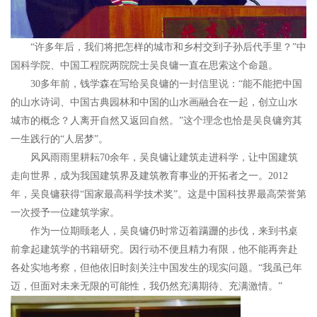
“许多年后，我们将把怎样的城市和乡村交到子孙后代手里？”中
国科学院、中国工程院两院院士吴良镛一直在思索这个命题。
30多年前，钱学森在写给吴良镛的一封信里说：“能不能把中国
的山水诗词、中国古典园林和中国的山水画融合在一起，创立山水
城市的概念？人离开自然又返回自然。”这个理念也恰是吴良镛穷其
一生践行的“人居梦”。
风风雨雨里耕耘70余年，吴良镛让建筑走进科学，让中国建筑
走向世界，成为我国建筑界及建筑教育事业的开拓者之一。2012
年，吴良镛获得“国家最高科学技术奖”。这是中国科技界最高荣誉第
一次授予一位建筑学家。
作为一位期颐老人，吴良镛仍时常迈着蹒跚的步伐，来到书桌
前拿起建筑学的书籍研究。因行动不便且精力有限，他不能再奔赴
各处实地考察，但他依旧时刻关注中国发生的现实问题。“我虽已年
迈，但面对未来无限的可能性，我仍然充满期待、充满激情。”