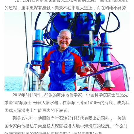
“几乎没有任何研究课题会完全按照预期发展。”回忆起发现AIE
的过程，唐本忠深有感触：美景不在平坦大道上，而在崎岖小路旁
2018年5月13日，82岁的海洋地质学家、中国科学院院士汪品先
乘坐“深海勇士”号载人潜水器，在南海下潜至1410米的海底，成为我
国载人深潜史上年龄最大的下潜者。
那是1978年，他跟随当时石油部科技代表团出访国外，一位法
国专家向他描述了乘坐载人深潜器潜入地中海海底的经历。“什么时
候能乘着我国的深潜器到海底考察？”汪品先默默地想。