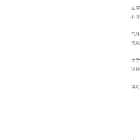
面溶
和并
该
气降
低浓
该研
力学
调控
版权
得对
Pa
Geo