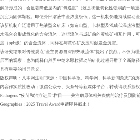
解所形成的，会显著降低层内的“氧逸度”（这是衡量氧化性强弱的一项
沉淀为固体颗粒。即便外部溶液中金浓度极低，这一机制仍能持续驱动金
新机制广泛适用于热液型金矿床（如造山型、卡林型及浅成低温热液型
水混合会形成氧化的含金流体，这些流体与成矿前的黄铁矿相互作用，可
度（ppb级）的含金流体，同样在与黄铁矿反应时触发金沉淀。
究结果对传统观点“金主要源自深部热液流体”提出了挑战，不仅为理
层面的观察，也为阐释自然界中纳米颗粒驱动的矿化过程开辟了全新路径
具有重要的指导意义。
声明：凡本网注明“来源：中国科学报、科学网、科学新闻杂志”的所
内容作实质性改动；微信公众号、头条号等新媒体平台，转载请联系授权
thogens “疫苗和治疗进展”栏目——关注病原体相关疾病的治疗及预防前沿
graphies：2025 Travel Award申请即将截止！