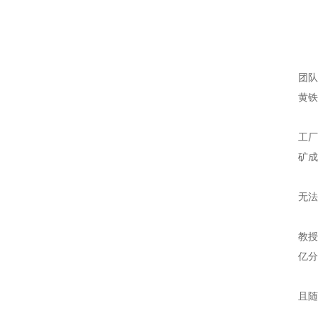
1月
团队
黄铁
论文
工厂
矿成
黄
无法
在
教授
亿分
观测
且随
进一