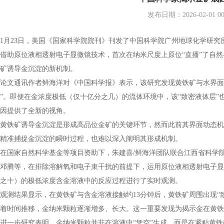
发布日期：2026-02-01 00:
23日，美国《国家科学院院刊》刊发了中国科学院广州地球化学研究所
借助原位液相透射电子显微镜技术，首次在纳米尺度上原位“直播”了自
矿诱导金沉淀的新机制。
通讯作者鲜海洋对《中国科学报》表示，该研究发现黄铁矿与水界面处
”。即便在金浓度极低（仅十亿分之几）的流体环境中，该“致密液体层”
因提供了全新的视角。
铁矿诱导金沉淀是形成高品位金矿的关键环节，然而此前其界面动态机
精准捕捉金沉淀的瞬时过程，也难以深入阐明其形成机制。
国家自然科学基金等项目资助下，朱建喜/鲜海洋团队联合江西省科学院
邓腾等，在排除溶解氧和电子束干扰的前提下，运用原位液相透射电子显微
之十）的极低浓度含金溶液中的反应过程进行了实时观测。
结果显示，在黄铁矿与含金溶液接触约13分钟后，黄铁矿周围出现“致
着时间推移，金纳米颗粒逐渐增多、长大。这一重要发现为揭示金在黄铁
步研究表明，金纳米颗粒并非在溶液中“凭空”生成，而是在紧贴黄铁矿