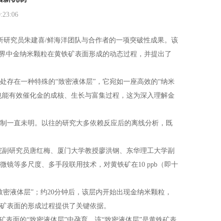
23:06
研究员朱建喜/鲜海洋团队与合作者的一项突破性成果。该
然界中金纳米颗粒在黄铁矿表面形成的动态过程，并提出了
存在一种特殊的“致密液体层”，它宛如一座高效的“纳米
也能有效催化金的成核、生长与富集过程，这为深入理解金
制一直未明。以往的研究大多依赖反应后的离线分析，既
副研究员唐红梅、厦门大学教授廖洪钢、东华理工大学副
镜等多尺度、多手段联用技术，对黄铁矿在10 ppb（即十
密液体层”；约20分钟后，该层内开始出现金纳米颗粒，
矿表面的形成过程提供了关键依据。
表面的“致密液体层”中孕育，该“致密液体层”是黄铁矿表